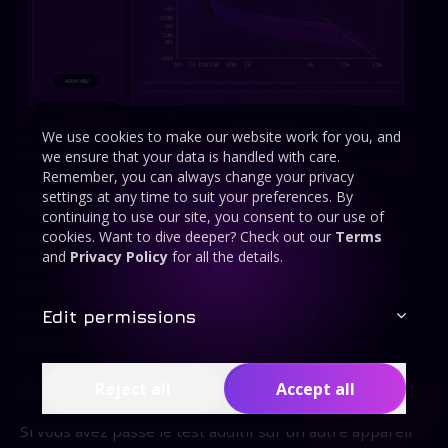
We use cookies to make our website work for you, and
we ensure that your data is handled with care.
Remember, you can always change your privacy
settings at any time to suit your preferences. By
Application mobile FullScale
continuing to use our site, you consent to our use of
cookies. Want to dive deeper? Check out our
Terms
Passez le test auditif sur votre téléphone en utilisant
and
Privacy Policy
for all the details.
FullScale pour iOS ou Android (24 variantes de test).
Vos résultats se synchronisent avec votre compte et
sont disponibles dans ARIA ONE lorsque vous vous
Edit permissions
connectez.
Reject all
Accept all
Étape 5 : Synchroniser vos profils
Contents
Si vous avez passé le test auditif sur un autre appareil