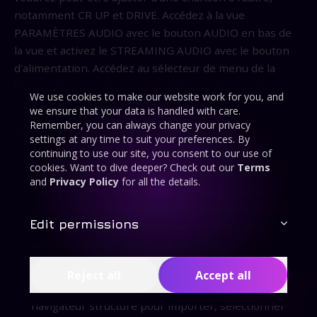
notamment CR UP et DRIVE. Accédez à la vue
PARAMÈTRES AUDIO avec le bouton AUDIO en bas de
la vue et activez le STREAMING AUDIO avec le bouton
d'alimentation. Accédez au sélecteur de menu de la
barre inférieure dans le coin inférieur gauche de
We use cookies to make our website work for you, and
l'interface.
we ensure that your data is handled with care.
Remember, you can always change your privacy
Les VUES DU PANNEAU LATÉRAL incluent :
settings at any time to suit your preferences. By
continuing to use our site, you consent to our use of
PRESET :
Naviguez à travers les presets complets
cookies. Want to dive deeper? Check out our
Terms
et les sous-presets. Les presets complets
and
Privacy Policy
for all the details.
changent l'état entier du plugin, tandis que les
sous-presets s'appliquent à des sous-ensembles
Edit permissions
de paramètres spécifiques, permettant une
personnalisation modulaire de votre son.
FILE :
Accédez et gérez les profils auditifs et les
Reject all
Accept all
Contents
fichiers de convolution. Cette vue fournit un
navigateur structuré pour importer, sélectionner