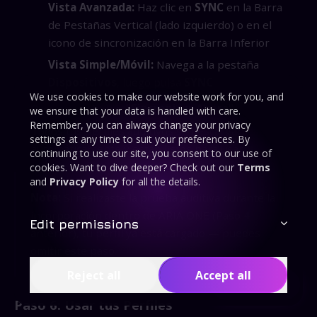
Vista Avanzada:
Haz clic en
SYNC
en la Barra
de Pestañas Vertical (lado izquierdo) o en el
icono de sincronización en la Barra Inferior
Vista Simple/Móvil:
Navega a la pestaña
Dispositivos
, luego pulsa
SYNC
We use cookies to make our website work for you, and
Presiona el botón
"Sincronizar Ahora"
we ensure that your data is handled with care.
Remember, you can always change your privacy
Todos tus perfiles auditivos se descargan
settings at any time to suit your preferences. By
automáticamente y están listos para usar
continuing to use our site, you consent to our use of
cookies. Want to dive deeper? Check out our
Terms
and
Privacy Policy
for all the details.
Nota:
Si realizaste la prueba auditiva durante la
incorporación dentro de ARIA ONE (Paso 4
Edit permissions
anterior), tu perfil ya está cargado — puedes
omitir este paso.
Reject all
Accept all
Contents
Paso 6: Usar tus Perfiles