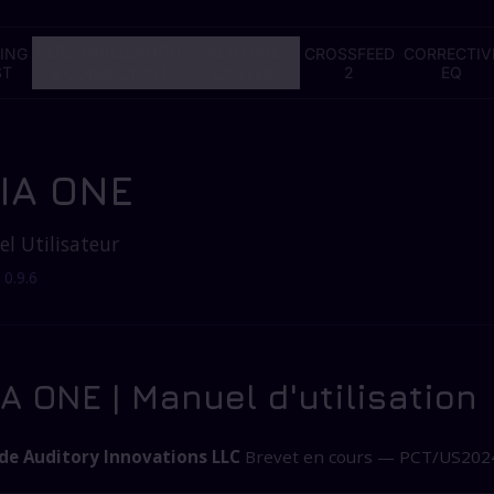
PERSONALIZATION
ALTITUDE
ING
CROSSFEED
CORRECTIV
ST
2
EQ
& CORRECTION
LIMITER
IA ONE
l Utilisateur
 0.9.6
A ONE | Manuel d'utilisation
ude Auditory Innovations LLC
Brevet en cours — PCT/US202