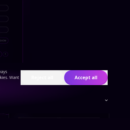
ways
Reject all
Accept all
okies. Want