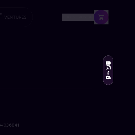
E
VENTURES
LOG IN
SIGN UP
4/036841