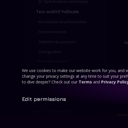
22. Spécifications techniques
Test auditif FullScale
Introduction et présentation
Fonctionnement
Sélection du parcours
Configuration
Passation du test
We use cookies to make our website work for you, and w
Commandes du test
change your privacy settings at any time to suit your pre
Progression et points de
to dive deeper? Check out our
Terms
and
Privacy Polic
contrôle
Fin de la Première Partie et
Edit permissions
Deuxième Partie
Besoin d'aide ?
Discord
Comprendre vos résultats
Exportation vers ARIA Studio