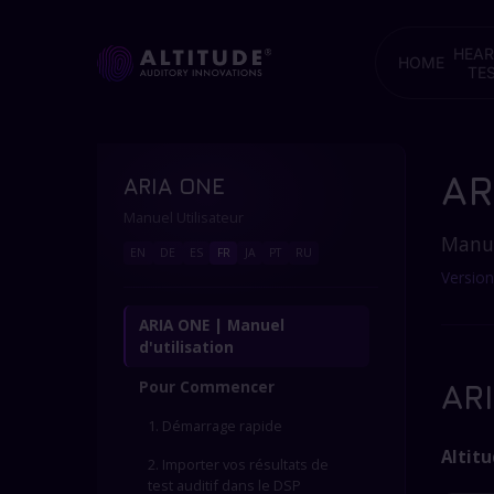
HEAR
HOME
TE
AR
ARIA ONE
Manuel Utilisateur
Manue
EN
DE
ES
FR
JA
PT
RU
Version
ARIA ONE | Manuel
d'utilisation
Pour Commencer
ARI
1. Démarrage rapide
Altit
2. Importer vos résultats de
test auditif dans le DSP