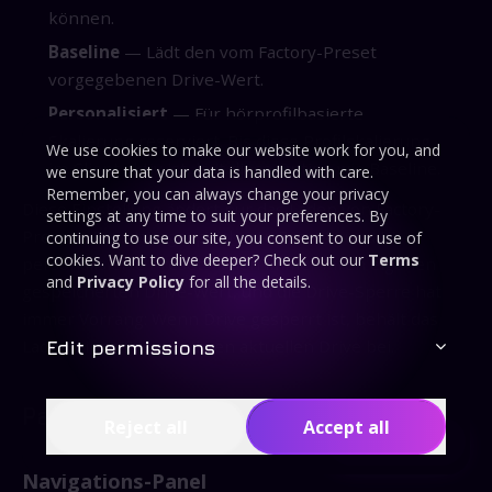
können.
Baseline
— Lädt den vom Factory-Preset
vorgegebenen Drive-Wert.
Personalisiert
— Für hörprofilbasierte
Skalierung reserviert. Bis diese Profilskalierung
We use cookies to make our website work for you, and
im Client aktiv ist, lädt diese Option wie Baseline.
we ensure that your data is handled with care.
Remember, you can always change your privacy
Diese Einstellung ändert nur das Laden von Factory-
settings at any time to suit your preferences. By
Presets. Benutzergespeicherte Presets und KI-
continuing to use our site, you consent to our use of
cookies. Want to dive deeper? Check out our
Terms
personalisierte Presets laden immer ihren eigenen
and
Privacy Policy
for all the details.
gespeicherten Drive-Wert, und die Drive-Sperre hat
immer Vorrang: Wenn Drive gesperrt ist, behält das
Laden eines Presets Ihren aktuellen Drive bei.
Edit permissions
Panel-Kontrollen und Parameter
Reject all
Accept all
Contents
Navigations-Panel