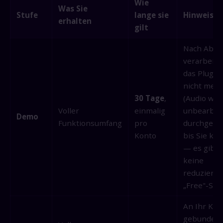
Wie
Was Sie
Stufe
lange sie
Hinweise
erhalten
gilt
Nach Ablau
verarbeite
das Plugin
nicht meh
30 Tage
,
(Audio wir
Voller
einmalig
unbearbei
Demo
Funktionsumfang
pro
durchgeleit
Konto
bis Sie ka
— es gibt
keine
reduzierte
„Free"-Stu
An Ihr Kon
gebunden; 